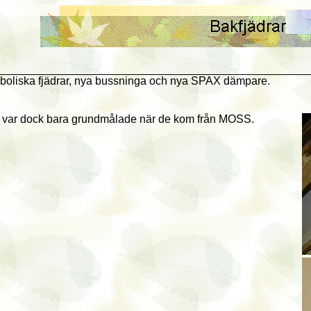
raboliska fjädrar, nya bussninga och nya SPAX dämpare.
de var dock bara grundmålade när de kom från MOSS.