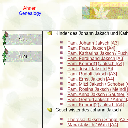
Ahnen
Genealogy
Kinder des Johann Jaksch und Kat
Fam. Johann Jaksch [A3]
Fam. Franz Jaksch [A4]
Fam. Katharina Jaksch / Fuch
Fam. Ferdinand Jaksch [A3]
Fam. Konrad(1) Jaksch [A4]
Fam. Josef Jaksch [A4]
Fam. Rudolf Jaksch [A3]
Fam. Ernst Jaksch [A4]
Fam. Mitzi Jaksch / Schober [
Fam. Rosina Jaksch / Meindl 
Fam. Anna Jaksch / Sautner [
Fam. Gertrud Jaksch / Artner 
Fam. Konrad(2) Jaksch [A4]
Geschwister des Johann Jaksch
Theresia Jaksch / Stangl [A3 
Maria Jaksch / Watzl [A4]