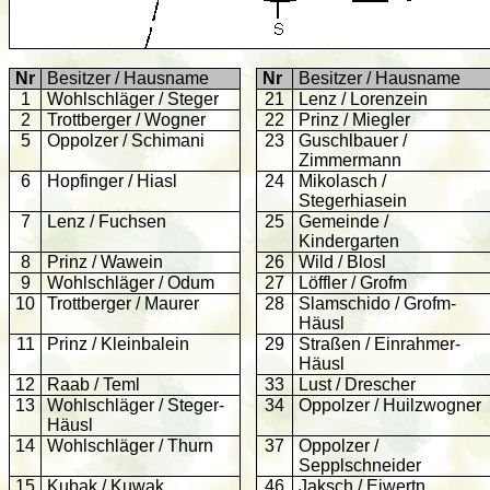
Nr
Besitzer / Hausname
Nr
Besitzer / Hausname
1
Wohlschläger / Steger
21
Lenz / Lorenzein
2
Trottberger / Wogner
22
Prinz / Miegler
5
Oppolzer / Schimani
23
Guschlbauer /
Zimmermann
6
Hopfinger / Hiasl
24
Mikolasch /
Stegerhiasein
7
Lenz / Fuchsen
25
Gemeinde /
Kindergarten
8
Prinz / Wawein
26
Wild / Blosl
9
Wohlschläger / Odum
27
Löffler / Grofm
10
Trottberger / Maurer
28
Slamschido / Grofm-
Häusl
11
Prinz / Kleinbalein
29
Straßen / Einrahmer-
Häusl
12
Raab / Teml
33
Lust / Drescher
13
Wohlschläger / Steger-
34
Oppolzer / Huilzwogner
Häusl
14
Wohlschläger / Thurn
37
Oppolzer /
Sepplschneider
15
Kubak / Kuwak
46
Jaksch / Eiwertn