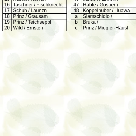
16
Taschner / Fischknecht
47
Hable / Gospern
17
Schuh / Launzn
48
Koppelhuber / Huawa
18
Prinz / Grausam
a
Slamschidlo /
19
Prinz / Teichseppl
b
Bruka /
20
Wild / Ernsten
c
Prinz / Miegler-Häusl